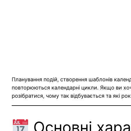
Планування подій, створення шаблонів календ
повторюються календарні цикли. Якщо ви хоч
розібратися, чому так відбувається та які ро
Основні хара