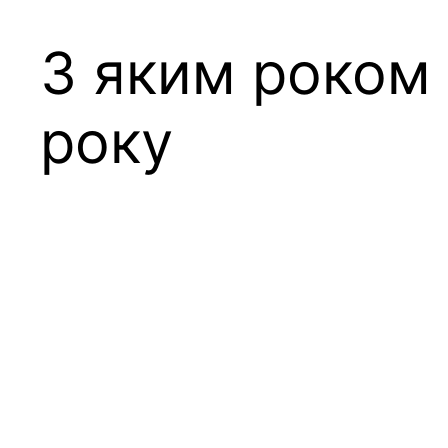
З яким роком 
року