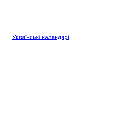
Перейти
до
вмісту
Українські календарі