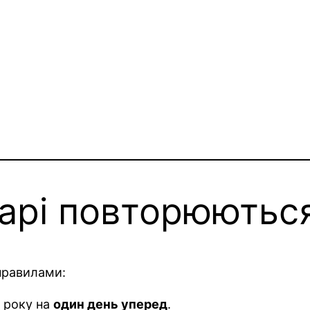
арі повторюютьс
правилами:
о року на
один день уперед
.