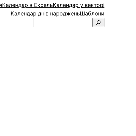
я
Календар в Ексель
Календар у векторі
Календар днів народжень
Шаблони
Пошук