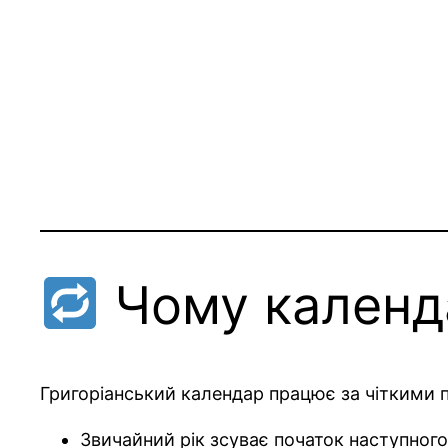
Чому календ
Григоріанський календар працює за чіткими 
Звичайний рік зсуває початок наступног