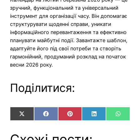
зручний, функціональний та універсальний
інструмент для організації часу. Він допомагає
структурувати щоденні справи, уникати
інформаційного перевантаження та ефективно
планувати майбутні події. Завантажте шаблон,
адаптуйте його під свої потреби та створіть
гармонійний, продуманий розклад на початок
весни 2026 року.
Поділитися:
Share
Share
Share
Share
Share
X
Facebook
Pinterest
LinkedIn
WhatsA
on
on
on
on
on
(Twitter)
Схожі пости: