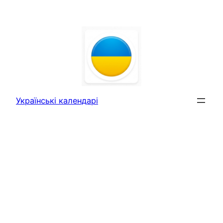
Перейти
до
вмісту
Українські календарі