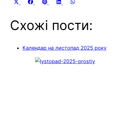
Share
Share
Share
Share
Share
X
Facebook
Pinterest
LinkedIn
WhatsApp
on
on
on
on
on
(Twitter)
Схожі пости:
Календар на листопад 2025 року