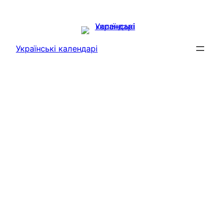
Перейти
до
вмісту
Українські календарі