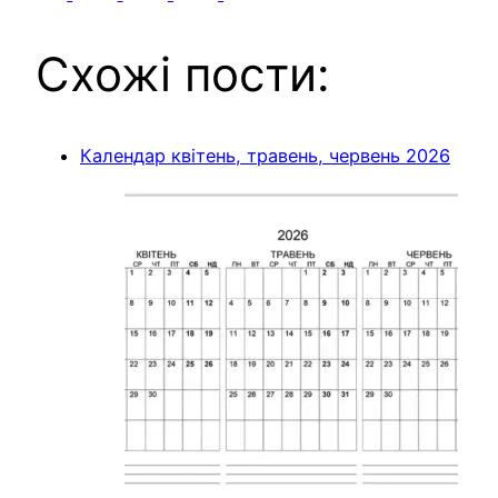
on
on
on
on
on
(Twitter)
Схожі пости:
Календар квітень, травень, червень 2026