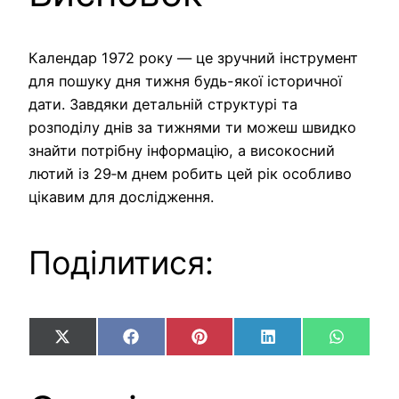
Календар 1972 року — це зручний інструмент
для пошуку дня тижня будь-якої історичної
дати. Завдяки детальній структурі та
розподілу днів за тижнями ти можеш швидко
знайти потрібну інформацію, а високосний
лютий із 29‑м днем робить цей рік особливо
цікавим для дослідження.
Поділитися:
Share
Share
Share
Share
Share
X
Facebook
Pinterest
LinkedIn
WhatsA
on
on
on
on
on
(Twitter)