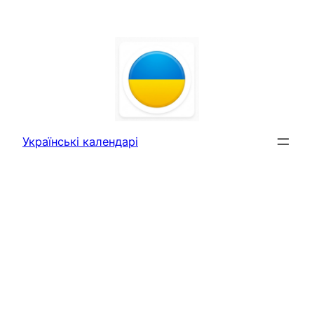
Перейти
до
вмісту
Українські календарі