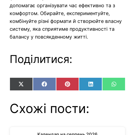
допомагає організувати час ефективно та з
комфортом. Обирайте, експериментуйте,
комбінуйте різні формати й створюйте власну
систему, яка сприятиме продуктивності та
балансу у повсякденному житті.
Поділитися:
Share
Share
Share
Share
Share
X
Facebook
Pinterest
LinkedIn
WhatsA
on
on
on
on
on
(Twitter)
Схожі пости:
Календар на серпень 2026