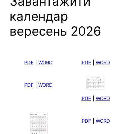
Завантажити
календар
вересень 2026
PDF
|
WORD
PDF
|
WORD
PDF
|
WORD
PDF
|
WORD
PDF
|
WORD