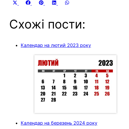
Share
Share
Share
Share
Share
X
Facebook
Pinterest
LinkedIn
WhatsApp
on
on
on
on
on
(Twitter)
Схожі пости:
Календар на лютий 2023 року
Календар на березень 2024 року