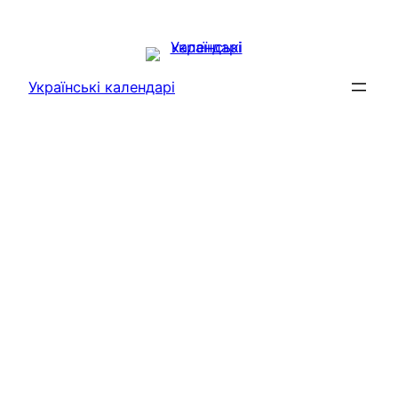
Перейти
до
вмісту
Українські календарі