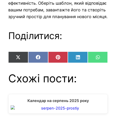
ефективність. Оберіть шаблон, який відповідає
вашим потребам, завантажте його та створіть
зручний простір для планування нового місяця.
Поділитися:
Share
Share
Share
Share
Share
X
Facebook
Pinterest
LinkedIn
WhatsA
on
on
on
on
on
(Twitter)
Схожі пости:
Календар на серпень 2025 року