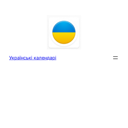
Перейти
до
вмісту
Українські календарі