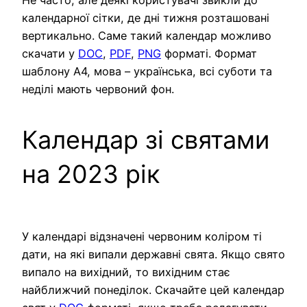
Не часто, але деякі користувачі звикли до
календарної сітки, де дні тижня розташовані
вертикально. Саме такий календар можливо
скачати у
DOC
,
PDF
,
PNG
форматі. Формат
шаблону А4, мова – українська, всі суботи та
неділі мають червоний фон.
Календар зі святами
на 2023 рік
У календарі відзначені червоним коліром ті
дати, на які випали державні свята. Якщо свято
випало на вихідний, то вихідним стає
найближчий понеділок. Скачайте цей календар