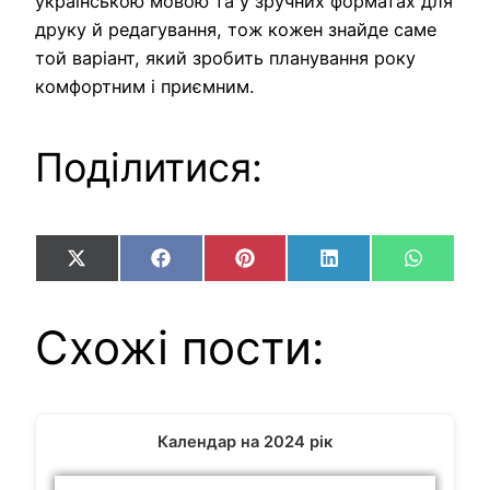
українською мовою та у зручних форматах для
друку й редагування, тож кожен знайде саме
той варіант, який зробить планування року
комфортним і приємним.
Поділитися:
Share
Share
Share
Share
Share
X
Facebook
Pinterest
LinkedIn
WhatsA
on
on
on
on
on
(Twitter)
Схожі пости:
Календар на 2024 рік