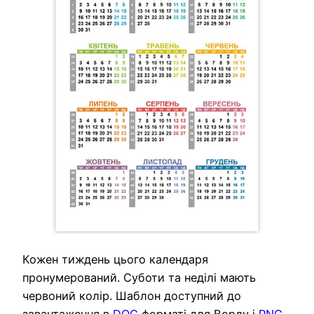
Кожен тиждень цього календаря
пронумерований. Суботи та неділі мають
червоний колір. Шаблон доступний до
завантаження в
DOC
форматі для Ворду і
PNG