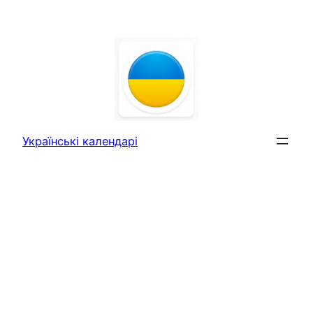
Перейти
до
вмісту
Українські календарі