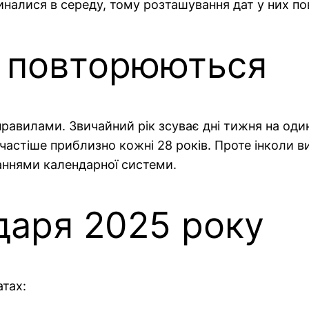
иналися в середу, тому розташування дат у них пов
і повторюються
равилами. Звичайний рік зсуває дні тижня на один
астіше приблизно кожні 28 років. Проте інколи ви
аннями календарної системи.
даря 2025 року
атах: