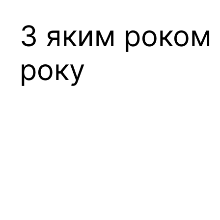
З яким роком 
року