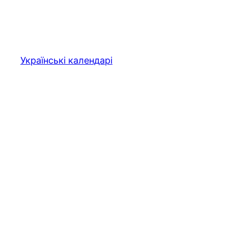
Перейти
до
вмісту
Українські календарі