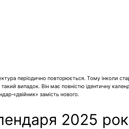
руктура періодично повторюється. Тому інколи ст
такий випадок. Він має повністю ідентичну календ
дар‑«двійник» замість нового.
лендаря 2025 рок