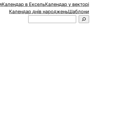
я
Календар в Ексель
Календар у векторі
Календар днів народжень
Шаблони
Пошук