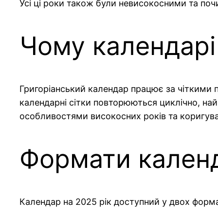
Усі ці роки також були невисокосними та поч
Чому календар
Григоріанський календар працює за чіткими п
календарні сітки повторюються циклічно, найч
особливостями високосних років та коригув
Формати кален
Календар на 2025 рік доступний у двох форм