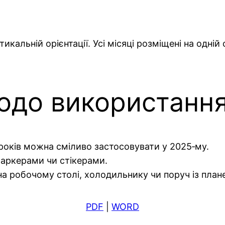
икальній орієнтації. Усі місяці розміщені на одні
одо використанн
 років можна сміливо застосовувати у 2025‑му.
аркерами чи стікерами.
на робочому столі, холодильнику чи поруч із план
PDF
|
WORD