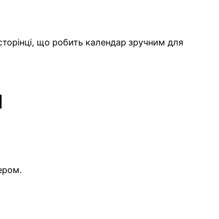
й сторінці, що робить календар зручним для
я
ером.