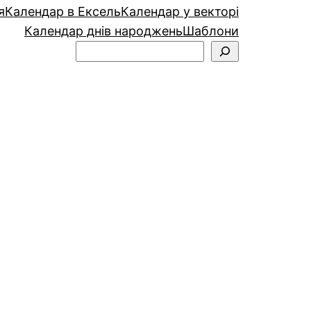
я
Календар в Ексель
Календар у векторі
Календар днів народжень
Шаблони
Пошук