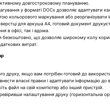
фективному довгостроковому плануванню.
гування у форматі DOCx дозволяє адаптувати кале
огою кольорового маркування або реорганізувати 
верстці для аркуша A4, готовий документ друкуєт
я в офісі, так і вдома.
езкоштовно, що дозволяє широкому колу користув
одаткових витрат.
ар
 друку, якщо вам потрібен готовий до використ
ести власні правки і адаптувати інформацію до в
іть файл на свій комп’ютер або інший пристрій.
ревіривши налаштування друку (горизонтальна орі