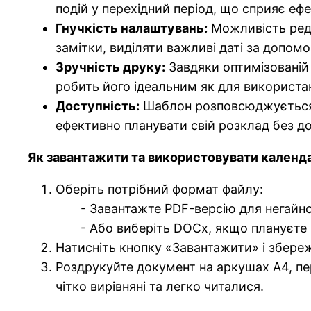
подій у перехідний період, що сприяє е
Гнучкість налаштувань:
Можливість реда
замітки, виділяти важливі даті за допом
Зручність друку:
Завдяки оптимізованій 
робить його ідеальним як для використанн
Доступність:
Шаблон розповсюджується б
ефективно планувати свій розклад без д
Як завантажити та використовувати календ
Оберіть потрібний формат файлу:
- Завантажте PDF-версію для негайного
- Або виберіть DOCx, якщо плануєте вн
Натисніть кнопку «Завантажити» і збереж
Роздрукуйте документ на аркушах А4, пе
чітко вирівняні та легко читалися.