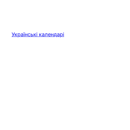
Перейти
до
вмісту
Українські календарі