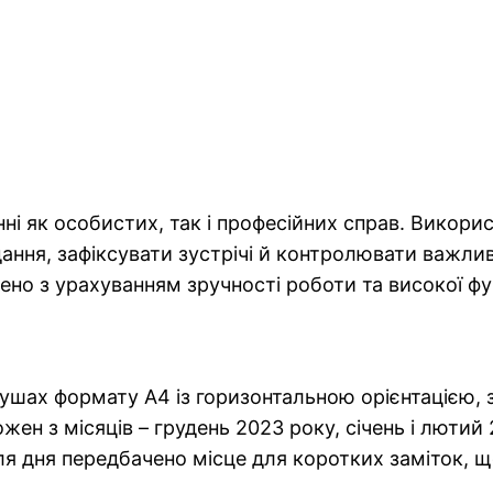
ні як особистих, так і професійних справ. Викор
ання, зафіксувати зустрічі й контролювати важлив
ено з урахуванням зручності роботи та високої ф
шах формату A4 із горизонтальною орієнтацією, 
ен з місяців – грудень 2023 року, січень і лютий 
я дня передбачено місце для коротких заміток, щ