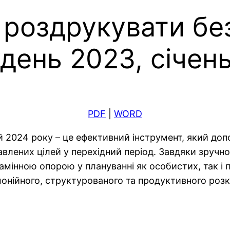
 роздрукувати б
день 2023, січен
PDF
|
WORD
ий 2024 року – це ефективний інструмент, який д
авлених цілей у перехідний період. Завдяки зручно
амінною опорою у плануванні як особистих, так і
монійного, структурованого та продуктивного ро