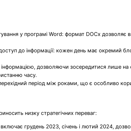
ування у програмі Word: формат DOCx дозволяє вн
 доступ до інформації: кожен день має окремий бл
 інформацією, дозволяючи зосередитися лише на 
ристанню часу.
ерехідний період між роками, що є особливо кор
иносить низку стратегічних переваг:
включає грудень 2023, січень і лютий 2024, дозв