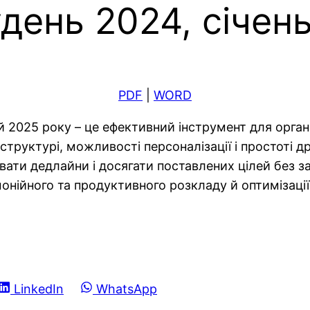
день 2024, січен
PDF
|
WORD
й 2025 року – це ефективний інструмент для орган
 структурі, можливості персоналізації і простоті
вати дедлайни і досягати поставлених цілей без з
нійного та продуктивного розкладу й оптимізації
Share
Share
LinkedIn
WhatsApp
on
on