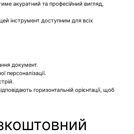
тиме акуратний та професійний вигляд,
цей інструмент доступним для всіх
ння документ.
ї персоналізації.
трій.
дповідають горизонтальній орієнтації, щоб
езкоштовний