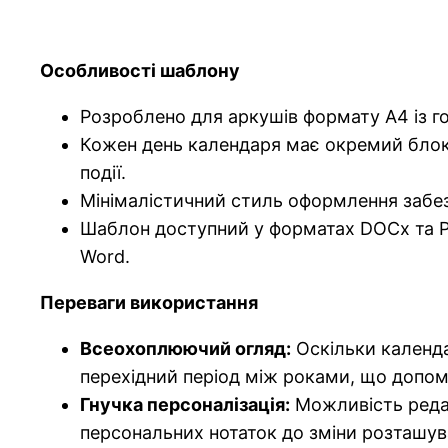
Особливості шаблону
Розроблено для аркушів формату A4 із г
Кожен день календаря має окремий блок д
події.
Мінімалістичний стиль оформлення забез
Шаблон доступний у форматах DOCx та PD
Word.
Переваги використання
Всеохоплюючий огляд:
Оскільки календа
перехідний період між роками, що допом
Гнучка персоналізація:
Можливість редаг
персональних нотаток до зміни розташув