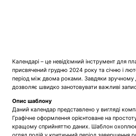
Календарі – це невід’ємний інструмент для 
присвячений грудню 2024 року та січню і лют
період між двома роками. Завдяки зручному д
дозволяє швидко занотовувати важливі запис
Опис шаблону
Даний календар представлено у вигляді комп
Графічне оформлення орієнтоване на простоту 
кращому сприйняттю даних. Шаблон охоплює 
огляд подій у критичний період завершення ро