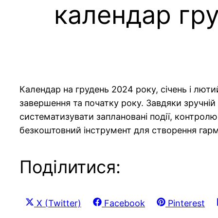
календар гру
Календар на грудень 2024 року, січень і люти
завершення та початку року. Завдяки зручній
систематизувати заплановані події, контролю
безкоштовний інструмент для створення гармо
Поділитися:
Share
Share
Share
X (Twitter)
Facebook
Pinterest
on
on
on