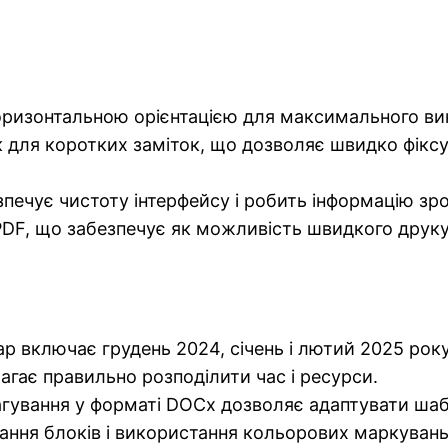
оризонтальною орієнтацією для максимального ви
ля коротких заміток, що дозволяє швидко фіксува
печує чистоту інтерфейсу і робить інформацію зр
F, що забезпечує як можливість швидкого друку, 
р включає грудень 2024, січень і лютий 2025 року
агає правильно розподілити час і ресурси.
ування у форматі DOCx дозволяє адаптувати шабл
ання блоків і використання кольорових маркувань