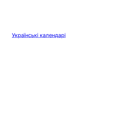
Перейти
до
вмісту
Українські календарі