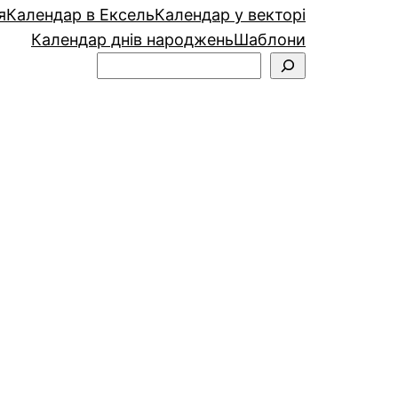
я
Календар в Ексель
Календар у векторі
Календар днів народжень
Шаблони
Пошук