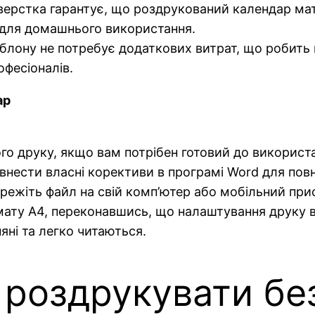
 верстка гарантує, що роздрукований календар ма
 і для домашнього використання.
лону не потребує додаткових витрат, що робить 
офесіоналів.
ар
друку, якщо вам потрібен готовий до використа
сти власні корективи в програмі Word для повно
режіть файл на свій комп’ютер або мобільний прис
ту A4, переконавшись, що налаштування друку ві
яні та легко читаються.
 роздрукувати б