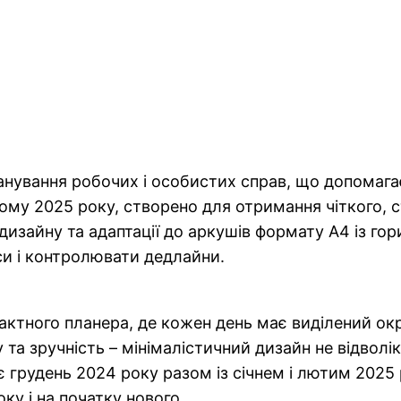
планування робочих і особистих справ, що допома
ому 2025 року, створено для отримання чіткого, с
изайну та адаптації до аркушів формату A4 із гор
и і контролювати дедлайни.
актного планера, де кожен день має виділений ок
та зручність – мінімалістичний дизайн не відволік
грудень 2024 року разом із січнем і лютим 2025
ку і на початку нового.