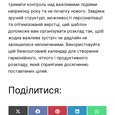
тримати контроль над важливими подіями
наприкінці року та на початку нового. Завдяки
зручній структурі, можливості персоналізації
та оптимізованій верстці, цей шаблон
допоможе вам організувати розклад так, щоб
жодна важлива зустріч чи дедлайн не
залишилися непоміченими. Використовуйте
цей безкоштовний календар для створення
гармонійного, чіткого і продуктивного
розкладу, який сприятиме досягненню
поставлених цілей.
Поділитися:
Share
Share
Share
Share
Share
X
Facebook
Pinterest
LinkedIn
WhatsA