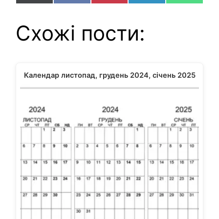
on
on
on
on
on
(Twitter)
Схожі пости:
Календар листопад, грудень 2024, січень 2025