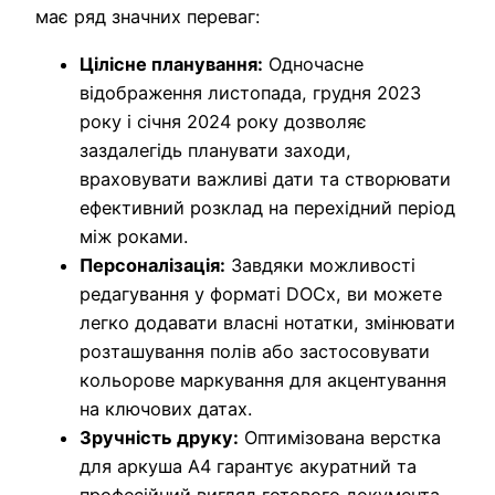
має ряд значних переваг:
Цілісне планування:
Одночасне
відображення листопада, грудня 2023
року і січня 2024 року дозволяє
заздалегідь планувати заходи,
враховувати важливі дати та створювати
ефективний розклад на перехідний період
між роками.
Персоналізація:
Завдяки можливості
редагування у форматі DOCx, ви можете
легко додавати власні нотатки, змінювати
розташування полів або застосовувати
кольорове маркування для акцентування
на ключових датах.
Зручність друку:
Оптимізована верстка
для аркуша А4 гарантує акуратний та
професійний вигляд готового документа,