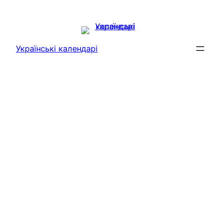
Перейти
до
вмісту
Українські календарі