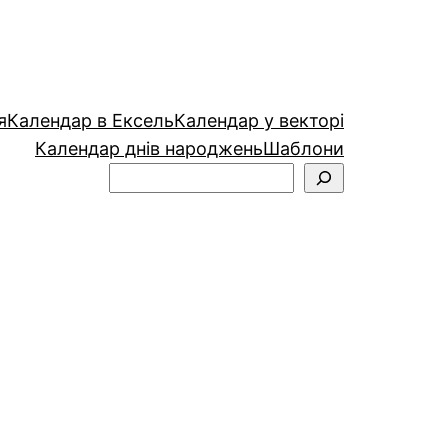
я
Календар в Ексель
Календар у векторі
Календар днів народжень
Шаблони
Пошук