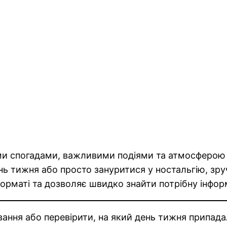
ими спогадами, важливими подіями та атмосферою
ень тижня або просто зануритися у ностальгію, зр
 форматі та дозволяє швидко знайти потрібну інфор
ування або перевірити, на який день тижня припада