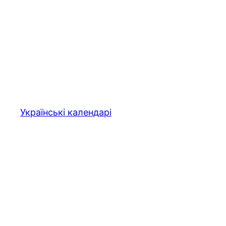
Перейти
до
вмісту
Українські календарі