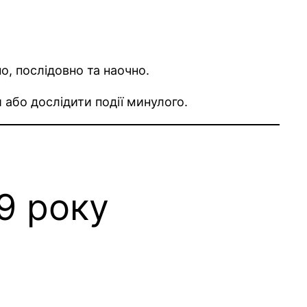
о, послідовно та наочно.
и або дослідити події минулого.
9 року