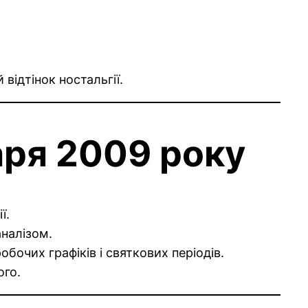
відтінок ностальгії.
аря 2009 року
ї.
аналізом.
бочих графіків і святкових періодів.
ого.