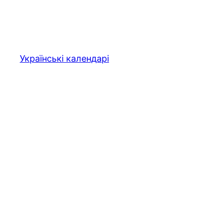
Перейти
до
вмісту
Українські календарі