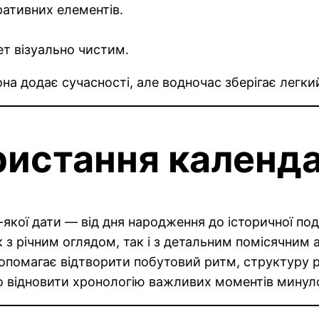
ративних елементів.
ет візуально чистим.
на додає сучасності, але водночас зберігає легкий 
ристання календ
якої дати — від дня народження до історичної поді
 з річним оглядом, так і з детальним помісячним 
опомагає відтворити побутовий ритм, структуру ро
ко відновити хронологію важливих моментів минул