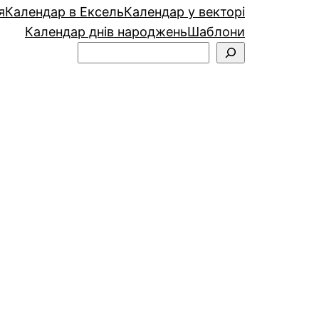
я
Календар в Ексель
Календар у векторі
Календар днів народжень
Шаблони
Пошук