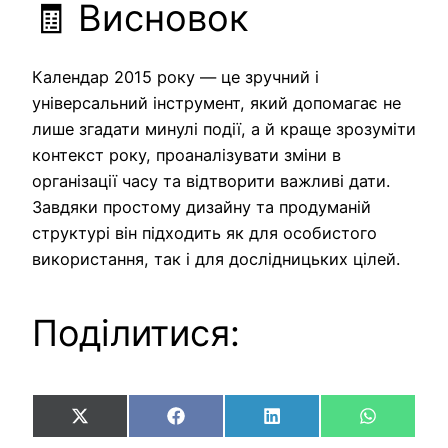
🧾 Висновок
Календар 2015 року — це зручний і
універсальний інструмент, який допомагає не
лише згадати минулі події, а й краще зрозуміти
контекст року, проаналізувати зміни в
організації часу та відтворити важливі дати.
Завдяки простому дизайну та продуманій
структурі він підходить як для особистого
використання, так і для дослідницьких цілей.
Поділитися:
Share
Share
Share
Share
X
Facebook
LinkedIn
WhatsAp
on
on
on
on
(Twitter)