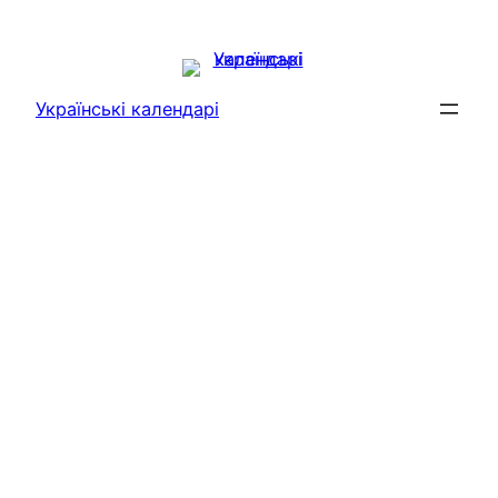
Перейти
до
вмісту
Українські календарі