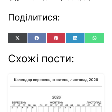
Поділитися:
Share
Share
Share
Share
Share
X
Facebook
Pinterest
LinkedIn
WhatsA
on
on
on
on
on
(Twitter)
Схожі пости:
Календар вересень, жовтень, листопад 2026