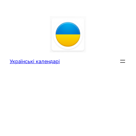
Перейти
до
вмісту
Українські календарі