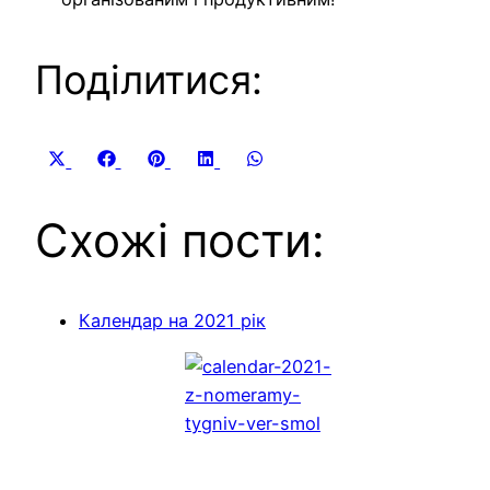
Поділитися:
Share
Share
Share
Share
Share
X
Facebook
Pinterest
LinkedIn
WhatsApp
on
on
on
on
on
(Twitter)
Схожі пости:
Календар на 2021 рік