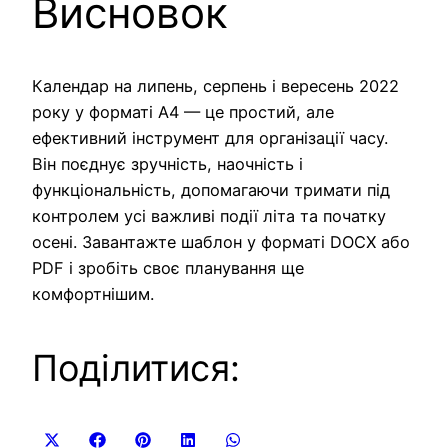
Висновок
Календар на липень, серпень і вересень 2022
року у форматі А4 — це простий, але
ефективний інструмент для організації часу.
Він поєднує зручність, наочність і
функціональність, допомагаючи тримати під
контролем усі важливі події літа та початку
осені. Завантажте шаблон у форматі DOCX або
PDF і зробіть своє планування ще
комфортнішим.
Поділитися:
Share
Share
Share
Share
Share
X
Facebook
Pinterest
LinkedIn
WhatsApp