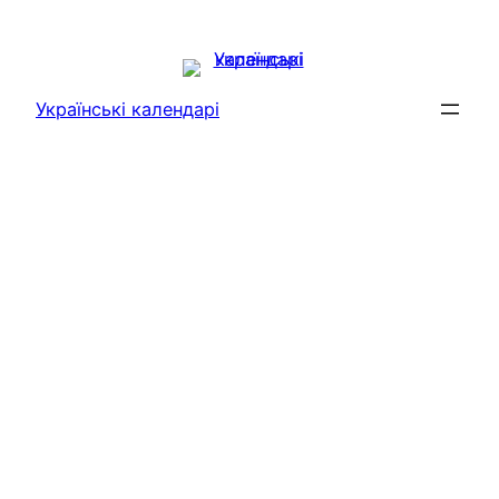
Перейти
до
вмісту
Українські календарі