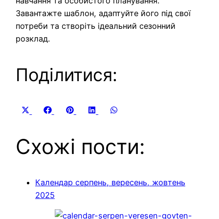
навчання та особистого планування.
Завантажте шаблон, адаптуйте його під свої
потреби та створіть ідеальний сезонний
розклад.
Поділитися:
Share
Share
Share
Share
Share
X
Facebook
Pinterest
LinkedIn
WhatsApp
on
on
on
on
on
(Twitter)
Схожі пости:
Календар серпень, вересень, жовтень
2025