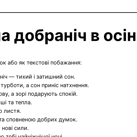
 добраніч в осі
к або як текстові побажання:
 ніч — тихий і затишний сон.
турботи, а сон приніс натхнення.
ову, а зорі подарують спокій.
ші та тепла.
о листя.
ю та сповненою добрих думок.
 нові сили.
 тобі найніжнішої ночі.