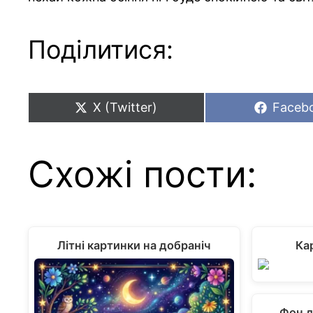
Поділитися:
Share
Share
X (Twitter)
Faceb
on
on
Схожі пости:
Літні картинки на добраніч
Ка
Фон д