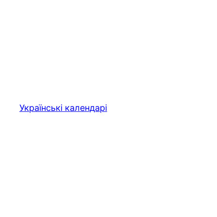
Перейти
до
вмісту
Українські календарі