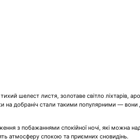
: тихий шелест листя, золотаве світло ліхтарів, ар
ки на добраніч стали такими популярними — вони 
раження з побажаннями спокійної ночі, які можна н
рять атмосферу спокою та приємних сновидінь.