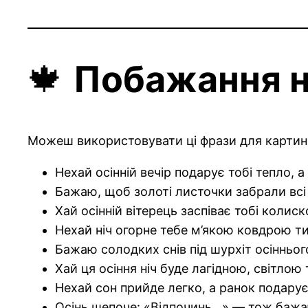
🍁
Побажання на
Можеш використовувати ці фрази для картино
Нехай осінній вечір подарує тобі тепло, а
Бажаю, щоб золоті листочки забрали всі 
Хай осінній вітерець заспіває тобі колиск
Нехай ніч огорне тебе м’якою ковдрою ти
Бажаю солодких снів під шурхіт осінньог
Хай ця осіння ніч буде лагідною, світло
Нехай сон прийде легко, а ранок подарує
Осінь шепоче: «Відпочинь…» — тож бажаю