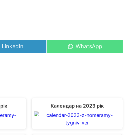
Share
Share
LinkedIn
WhatsApp
on
on
рік
Календар на 2023 рік