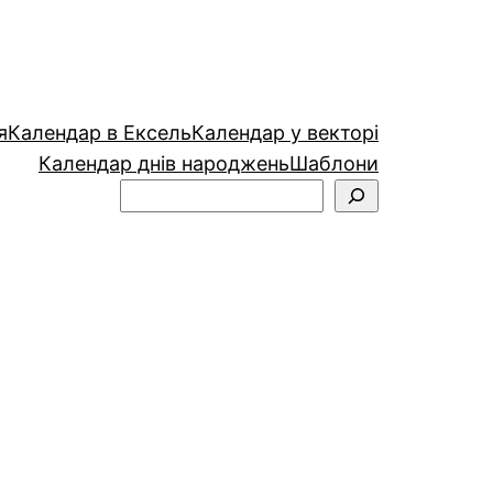
я
Календар в Ексель
Календар у векторі
Календар днів народжень
Шаблони
Пошук