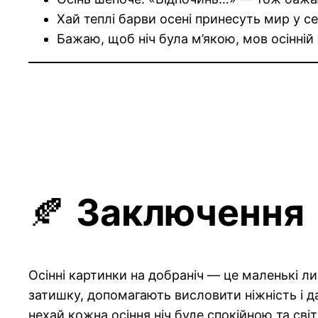
Хай теплі барви осені принесуть мир у се
Бажаю, щоб ніч була м’якою, мов осінній 
🍂
Заключення
Осінні картинки на добраніч — це маленькі ли
затишку, допомагають висловити ніжність і д
нехай кожна осіння ніч буде спокійною та сві