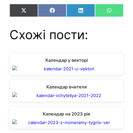
Share
Share
Share
Share
X
Facebook
LinkedIn
WhatsAp
on
on
on
on
(Twitter)
Схожі пости:
Календар у векторі
Календар вчителя
Календар на 2023 рік